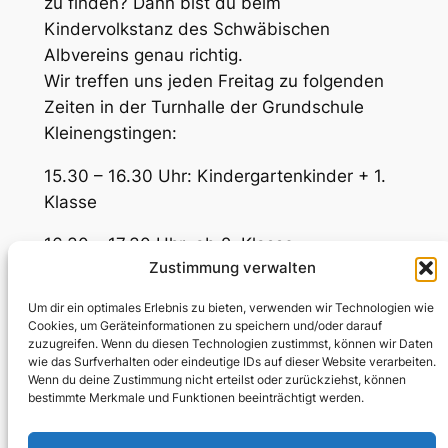
zu finden? Dann bist du beim
Kindervolkstanz des Schwäbischen
Albvereins genau richtig.
Wir treffen uns jeden Freitag zu folgenden
Zeiten in der Turnhalle der Grundschule
Kleinengstingen:
15.30 – 16.30 Uhr: Kindergartenkinder + 1.
Klasse
16.30 – 17.30 Uhr: ab 2. Klasse
Zustimmung verwalten
Wir freuen uns auch sehr über neue
Um dir ein optimales Erlebnis zu bieten, verwenden wir Technologien wie
Gesichter.
Cookies, um Geräteinformationen zu speichern und/oder darauf
zuzugreifen. Wenn du diesen Technologien zustimmst, können wir Daten
Zurück zu „Über uns“
wie das Surfverhalten oder eindeutige IDs auf dieser Website verarbeiten.
Wenn du deine Zustimmung nicht erteilst oder zurückziehst, können
bestimmte Merkmale und Funktionen beeinträchtigt werden.
Datenschutzerklärung
Facebook